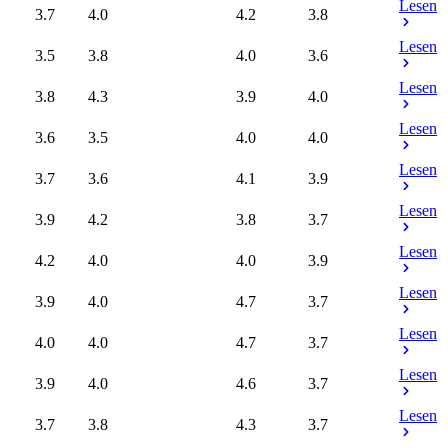
Lesen
3.7
4.0
4.2
3.8
Lesen
3.5
3.8
4.0
3.6
Lesen
3.8
4.3
3.9
4.0
Lesen
3.6
3.5
4.0
4.0
Lesen
3.7
3.6
4.1
3.9
Lesen
3.9
4.2
3.8
3.7
Lesen
4.2
4.0
4.0
3.9
Lesen
3.9
4.0
4.7
3.7
Lesen
4.0
4.0
4.7
3.7
Lesen
3.9
4.0
4.6
3.7
Lesen
3.7
3.8
4.3
3.7