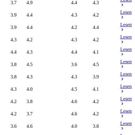
3.7
4.9
4.4
4.3
Lesen
3.9
4.4
4.3
4.2
Lesen
3.9
4.4
4.2
4.4
Lesen
4.3
4.2
4.3
4.2
Lesen
4.4
4.3
4.4
4.1
Lesen
3.8
4.5
3.6
4.5
Lesen
3.8
4.3
4.3
3.9
Lesen
4.3
4.0
4.5
4.1
Lesen
4.2
3.8
4.6
4.2
Lesen
4.2
3.7
4.6
4.2
Lesen
3.6
4.6
4.0
3.8