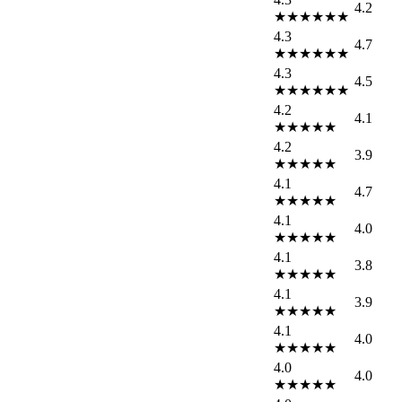
4.2
★
★
★
★
★
★
4.3
4.7
★
★
★
★
★
★
4.3
4.5
★
★
★
★
★
★
4.2
4.1
★
★
★
★
★
4.2
3.9
★
★
★
★
★
4.1
4.7
★
★
★
★
★
4.1
4.0
★
★
★
★
★
4.1
3.8
★
★
★
★
★
4.1
3.9
★
★
★
★
★
4.1
4.0
★
★
★
★
★
4.0
4.0
★
★
★
★
★