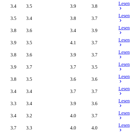
Lesen
3.4
3.5
3.9
3.8
Lesen
3.5
3.4
3.8
3.7
Lesen
3.8
3.6
3.4
3.9
Lesen
3.9
3.5
4.1
3.7
Lesen
3.8
3.6
3.9
3.7
Lesen
3.9
3.7
3.7
3.5
Lesen
3.8
3.5
3.6
3.6
Lesen
3.4
3.4
3.7
3.7
Lesen
3.3
3.4
3.9
3.6
Lesen
3.4
3.2
4.0
3.7
Lesen
3.7
3.3
4.0
4.0