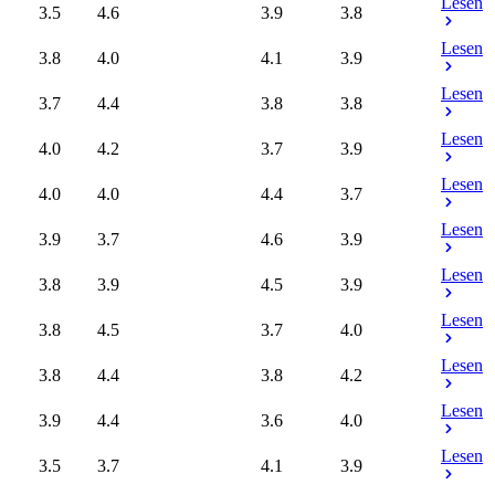
Lesen
3.5
4.6
3.9
3.8
Lesen
3.8
4.0
4.1
3.9
Lesen
3.7
4.4
3.8
3.8
Lesen
4.0
4.2
3.7
3.9
Lesen
4.0
4.0
4.4
3.7
Lesen
3.9
3.7
4.6
3.9
Lesen
3.8
3.9
4.5
3.9
Lesen
3.8
4.5
3.7
4.0
Lesen
3.8
4.4
3.8
4.2
Lesen
3.9
4.4
3.6
4.0
Lesen
3.5
3.7
4.1
3.9