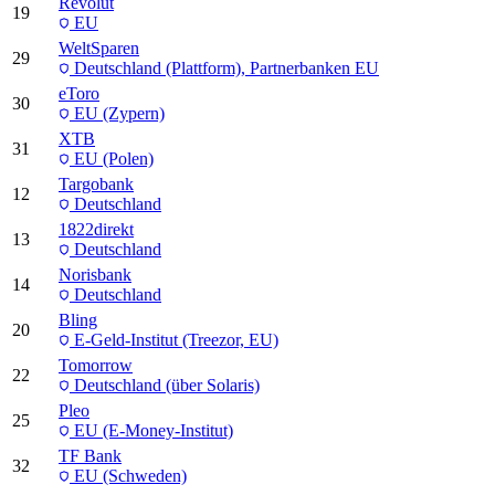
Revolut
19
EU
WeltSparen
29
Deutschland (Plattform), Partnerbanken EU
eToro
30
EU (Zypern)
XTB
31
EU (Polen)
Targobank
12
Deutschland
1822direkt
13
Deutschland
Norisbank
14
Deutschland
Bling
20
E-Geld-Institut (Treezor, EU)
Tomorrow
22
Deutschland (über Solaris)
Pleo
25
EU (E-Money-Institut)
TF Bank
32
EU (Schweden)