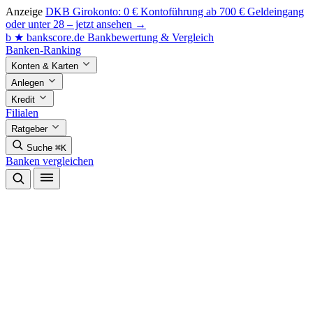
Anzeige
DKB Girokonto: 0 € Kontoführung ab 700 € Geldeingang
oder unter 28 – jetzt ansehen →
b
★
bankscore
.de
Bankbewertung & Vergleich
Banken-Ranking
Konten & Karten
Anlegen
Kredit
Filialen
Ratgeber
Suche
⌘K
Banken vergleichen