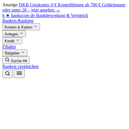
Anzeige
DKB Girokonto: 0 € Kontoführung ab 700 € Geldeingang
oder unter 28 – jetzt ansehen →
b
★
bankscore
.de
Bankbewertung & Vergleich
Banken-Ranking
Konten & Karten
Anlegen
Kredit
Filialen
Ratgeber
Suche
⌘K
Banken vergleichen