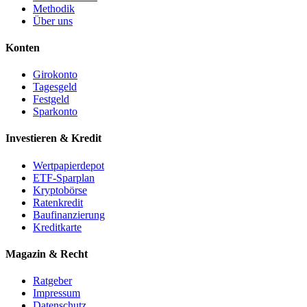
Methodik
Über uns
Konten
Girokonto
Tagesgeld
Festgeld
Sparkonto
Investieren & Kredit
Wertpapierdepot
ETF-Sparplan
Kryptobörse
Ratenkredit
Baufinanzierung
Kreditkarte
Magazin & Recht
Ratgeber
Impressum
Datenschutz