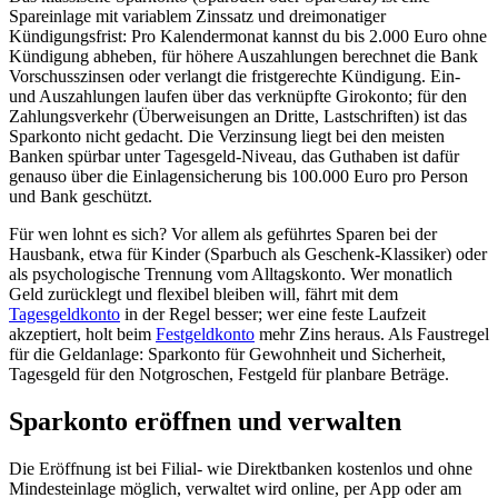
Spareinlage mit variablem Zinssatz und dreimonatiger
Kündigungsfrist: Pro Kalendermonat kannst du bis 2.000 Euro ohne
Kündigung abheben, für höhere Auszahlungen berechnet die Bank
Vorschusszinsen oder verlangt die fristgerechte Kündigung. Ein-
und Auszahlungen laufen über das verknüpfte Girokonto; für den
Zahlungsverkehr (Überweisungen an Dritte, Lastschriften) ist das
Sparkonto nicht gedacht. Die Verzinsung liegt bei den meisten
Banken spürbar unter Tagesgeld-Niveau, das Guthaben ist dafür
genauso über die Einlagensicherung bis 100.000 Euro pro Person
und Bank geschützt.
Für wen lohnt es sich? Vor allem als geführtes Sparen bei der
Hausbank, etwa für Kinder (Sparbuch als Geschenk-Klassiker) oder
als psychologische Trennung vom Alltagskonto. Wer monatlich
Geld zurücklegt und flexibel bleiben will, fährt mit dem
Tagesgeldkonto
in der Regel besser; wer eine feste Laufzeit
akzeptiert, holt beim
Festgeldkonto
mehr Zins heraus. Als Faustregel
für die Geldanlage: Sparkonto für Gewohnheit und Sicherheit,
Tagesgeld für den Notgroschen, Festgeld für planbare Beträge.
Sparkonto eröffnen und verwalten
Die Eröffnung ist bei Filial- wie Direktbanken kostenlos und ohne
Mindesteinlage möglich, verwaltet wird online, per App oder am