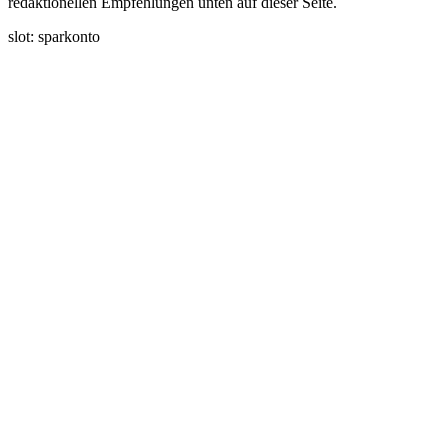
redaktionellen Empfehlungen unten auf dieser Seite.
slot: sparkonto