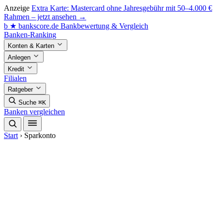
Anzeige
Extra Karte: Mastercard ohne Jahresgebühr mit 50–4.000 €
Rahmen – jetzt ansehen →
b
★
bankscore
.de
Bankbewertung & Vergleich
Banken-Ranking
Konten & Karten
Anlegen
Kredit
Filialen
Ratgeber
Suche
⌘K
Banken vergleichen
Start
›
Sparkonto