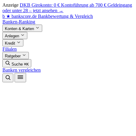
Anzeige
DKB Girokonto: 0 € Kontoführung ab 700 € Geldeingang
oder unter 28 – jetzt ansehen →
b
★
bankscore
.de
Bankbewertung & Vergleich
Banken-Ranking
Konten & Karten
Anlegen
Kredit
Filialen
Ratgeber
Suche
⌘K
Banken vergleichen