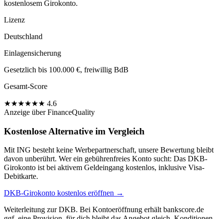
kostenlosem Girokonto.
Lizenz
Deutschland
Einlagensicherung
Gesetzlich bis 100.000 €, freiwillig BdB
Gesamt-Score
★
★
★
★
★
★
4.6
Anzeige
über FinanceQuality
Kostenlose Alternative im Vergleich
Mit ING besteht keine Werbepartnerschaft, unsere Bewertung bleibt
davon unberührt. Wer ein gebührenfreies Konto sucht: Das DKB-
Girokonto ist bei aktivem Geldeingang kostenlos, inklusive Visa-
Debitkarte.
DKB-Girokonto kostenlos eröffnen →
Weiterleitung zur DKB. Bei Kontoeröffnung erhält bankscore.de
ggf. eine Provision, für dich bleibt das Angebot gleich. Konditionen