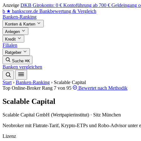
Anzeige
DKB Girokonto: 0 € Kontoführung ab 700 € Geldeingang od
b
★
bankscore
.de
Bankbewertung & Vergleich
Banken-Ranking
Konten & Karten
Anlegen
Kredit
Filialen
Ratgeber
Suche
⌘K
Banken vergleichen
Start
›
Banken-Ranking
›
Scalable Capital
Top Online-Broker
Rang 7 von 95
Bewertet nach
Methodik
Scalable Capital
Scalable Capital GmbH (Wertpapierinstitut) · Sitz München
Neobroker mit Flatrate-Tarif, Krypto-ETPs und Robo-Advisor unter 
Lizenz