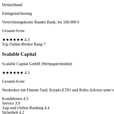
Deutschland
Einlagensicherung
Verrechnungskonto Baader Bank, bis 100.000 €
Gesamt-Score
★
★
★
★
★
★
4.3
Top Online-Broker
Rang 7
Scalable Capital
Scalable Capital GmbH (Wertpapierinstitut)
★
★
★
★
★
★
4.3
Gesamt-Score
Neobroker mit Flatrate-Tarif, Krypto-ETPs und Robo-Advisor unter 
Konditionen
4.5
Service
3.9
App und Online-Banking
4.4
Sicherheit
4.2