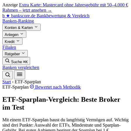
Anzeige
Extra Karte: Mastercard ohne Jahresgebühr mit 50–4.000 €
Rahmen – jetzt ansehen →
b
★
bankscore
.de
Bankbewertung & Vergleich
Banken-Ranking
Konten & Karten
Anlegen
Kredit
Filialen
Ratgeber
Suche
⌘K
Banken vergleichen
Start
›
ETF-Sparplan
ETF-Sparplan
Bewertet nach
Methodik
ETF-Sparplan-Vergleich: Beste Broker
im Test
Mit einem ETF-Sparplan baust du langfristig Vermögen auf. Wichtig
sind drei Punkte: Auswahl der ETFs, Mindestrate und Sparplan-
Gebühr. Bei guten Anbietern beginnt der Sparplan bei 1 €.