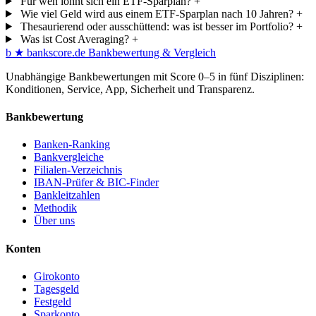
Für wen lohnt sich ein ETF-Sparplan?
+
Wie viel Geld wird aus einem ETF-Sparplan nach 10 Jahren?
+
Thesaurierend oder ausschüttend: was ist besser im Portfolio?
+
Was ist Cost Averaging?
+
b
★
bankscore
.de
Bankbewertung & Vergleich
Unabhängige Bankbewertungen mit Score 0–5 in fünf Disziplinen:
Konditionen, Service, App, Sicherheit und Transparenz.
Bankbewertung
Banken-Ranking
Bankvergleiche
Filialen-Verzeichnis
IBAN-Prüfer & BIC-Finder
Bankleitzahlen
Methodik
Über uns
Konten
Girokonto
Tagesgeld
Festgeld
Sparkonto