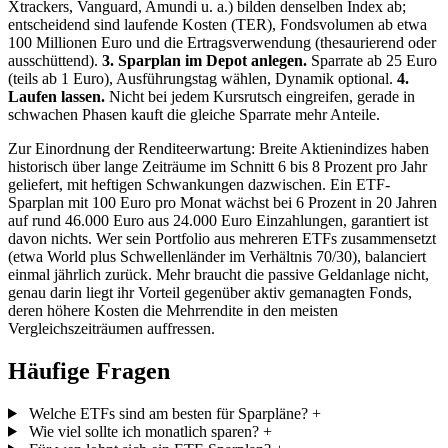
Xtrackers, Vanguard, Amundi u. a.) bilden denselben Index ab;
entscheidend sind laufende Kosten (TER), Fondsvolumen ab etwa
100 Millionen Euro und die Ertragsverwendung (thesaurierend oder
ausschüttend).
3. Sparplan im Depot anlegen.
Sparrate ab 25 Euro
(teils ab 1 Euro), Ausführungstag wählen, Dynamik optional.
4.
Laufen lassen.
Nicht bei jedem Kursrutsch eingreifen, gerade in
schwachen Phasen kauft die gleiche Sparrate mehr Anteile.
Zur Einordnung der Renditeerwartung: Breite Aktienindizes haben
historisch über lange Zeiträume im Schnitt 6 bis 8 Prozent pro Jahr
geliefert, mit heftigen Schwankungen dazwischen. Ein ETF-
Sparplan mit 100 Euro pro Monat wächst bei 6 Prozent in 20 Jahren
auf rund 46.000 Euro aus 24.000 Euro Einzahlungen, garantiert ist
davon nichts. Wer sein Portfolio aus mehreren ETFs zusammensetzt
(etwa World plus Schwellenländer im Verhältnis 70/30), balanciert
einmal jährlich zurück. Mehr braucht die passive Geldanlage nicht,
genau darin liegt ihr Vorteil gegenüber aktiv gemanagten Fonds,
deren höhere Kosten die Mehrrendite in den meisten
Vergleichszeiträumen auffressen.
Häufige Fragen
Welche ETFs sind am besten für Sparpläne?
+
Wie viel sollte ich monatlich sparen?
+