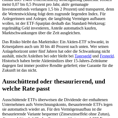
meist 0,07 bis 0,5 Prozent pro Jahr, aktiv gemanagte
Investmentfonds verlangen 1,5 bis 2 Prozent) und transparent, denn
die Wertentwicklung folgt dem zugrunde liegenden Index. Für
Anlegerinnen und Anleger, die langfristig Vermögen aufbauen
wollen, ist der ETF-Sparplan deshalb das Standard-Werkzeug:
regelmäßig Geld investieren, Anteile automatisch kaufen,
Marktschwankungen über die Zeit ausgleichen.
Das Risiko bleibt das Marktrisiko: Ein Aktien-ETF schwankt, in
Krisenjahren auch um 30 bis 40 Prozent nach unten. Wer seinen
Anlagehorizont unter fünf Jahren hat oder die Schwankung nicht
aushält, mischt Anleihen bei oder bleibt bei
Tagesgeld
und
Festgeld
.
Historisch haben breite Aktienindizes über 15-Jahres-Zeiträume
dagegen fast immer positive Rendite geliefert; eine Garantie für die
Zukunft ist das nicht.
Ausschüttend oder thesaurierend, und
welche Rate passt
Ausschüttende ETFs überweisen die Dividende der enthaltenen
Unternehmen aufs Verrechnungskonto, thesaurierende ETFs legen
sie automatisch wieder an. Für den Vermögensaufbau ist die
thesaurierende Variante bequemer (Zinseszinseffekt ohne Zutun),