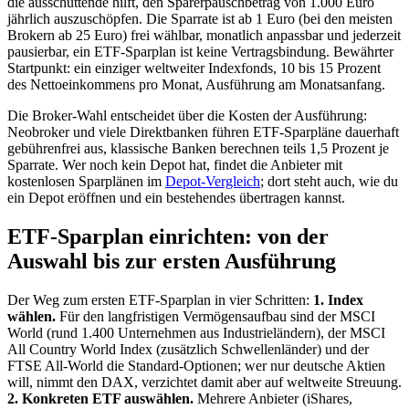
die ausschüttende hilft, den Sparerpauschbetrag von 1.000 Euro
jährlich auszuschöpfen. Die Sparrate ist ab 1 Euro (bei den meisten
Brokern ab 25 Euro) frei wählbar, monatlich anpassbar und jederzeit
pausierbar, ein ETF-Sparplan ist keine Vertragsbindung. Bewährter
Startpunkt: ein einziger weltweiter Indexfonds, 10 bis 15 Prozent
des Nettoeinkommens pro Monat, Ausführung am Monatsanfang.
Die Broker-Wahl entscheidet über die Kosten der Ausführung:
Neobroker und viele Direktbanken führen ETF-Sparpläne dauerhaft
gebührenfrei aus, klassische Banken berechnen teils 1,5 Prozent je
Sparrate. Wer noch kein Depot hat, findet die Anbieter mit
kostenlosen Sparplänen im
Depot-Vergleich
; dort steht auch, wie du
ein Depot eröffnen und ein bestehendes übertragen kannst.
ETF-Sparplan einrichten: von der
Auswahl bis zur ersten Ausführung
Der Weg zum ersten ETF-Sparplan in vier Schritten:
1. Index
wählen.
Für den langfristigen Vermögensaufbau sind der MSCI
World (rund 1.400 Unternehmen aus Industrieländern), der MSCI
All Country World Index (zusätzlich Schwellenländer) und der
FTSE All-World die Standard-Optionen; wer nur deutsche Aktien
will, nimmt den DAX, verzichtet damit aber auf weltweite Streuung.
2. Konkreten ETF auswählen.
Mehrere Anbieter (iShares,