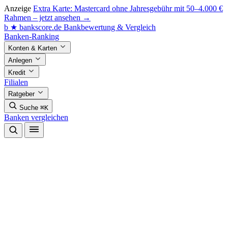
Anzeige
Extra Karte: Mastercard ohne Jahresgebühr mit 50–4.000 €
Rahmen – jetzt ansehen →
b
★
bankscore
.de
Bankbewertung & Vergleich
Banken-Ranking
Konten & Karten
Anlegen
Kredit
Filialen
Ratgeber
Suche
⌘K
Banken vergleichen