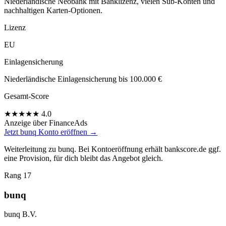
Niederländische Neobank mit Banklizenz, vielen Sub-Konten und
nachhaltigen Karten-Optionen.
Lizenz
EU
Einlagensicherung
Niederländische Einlagensicherung bis 100.000 €
Gesamt-Score
★
★
★
★
★
4.0
Anzeige
über FinanceAds
Jetzt bunq Konto eröffnen →
Weiterleitung zu bunq. Bei Kontoeröffnung erhält bankscore.de ggf.
eine Provision, für dich bleibt das Angebot gleich.
Rang 17
bunq
bunq B.V.