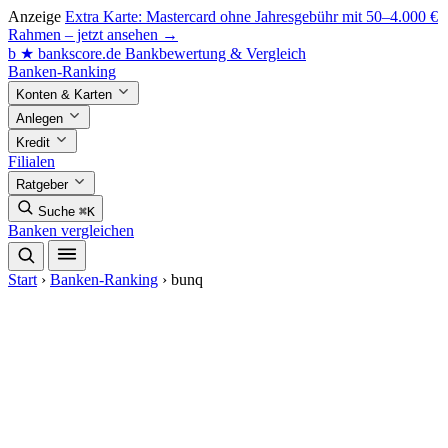
Anzeige
Extra Karte: Mastercard ohne Jahresgebühr mit 50–4.000 €
Rahmen – jetzt ansehen →
b
★
bankscore
.de
Bankbewertung & Vergleich
Banken-Ranking
Konten & Karten
Anlegen
Kredit
Filialen
Ratgeber
Suche
⌘K
Banken vergleichen
Start
›
Banken-Ranking
›
bunq