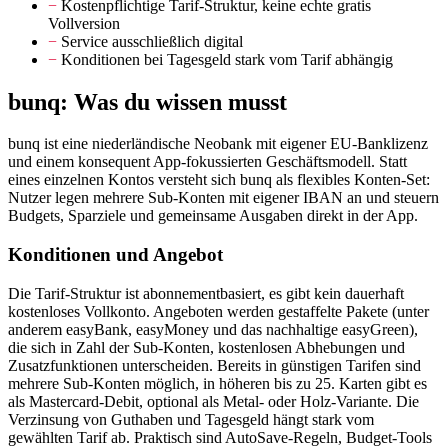
−
Kostenpflichtige Tarif-Struktur, keine echte gratis
Vollversion
−
Service ausschließlich digital
−
Konditionen bei Tagesgeld stark vom Tarif abhängig
bunq: Was du wissen musst
bunq ist eine niederländische Neobank mit eigener EU-Banklizenz
und einem konsequent App-fokussierten Geschäftsmodell. Statt
eines einzelnen Kontos versteht sich bunq als flexibles Konten-Set:
Nutzer legen mehrere Sub-Konten mit eigener IBAN an und steuern
Budgets, Sparziele und gemeinsame Ausgaben direkt in der App.
Konditionen und Angebot
Die Tarif-Struktur ist abonnementbasiert, es gibt kein dauerhaft
kostenloses Vollkonto. Angeboten werden gestaffelte Pakete (unter
anderem easyBank, easyMoney und das nachhaltige easyGreen),
die sich in Zahl der Sub-Konten, kostenlosen Abhebungen und
Zusatzfunktionen unterscheiden. Bereits in günstigen Tarifen sind
mehrere Sub-Konten möglich, in höheren bis zu 25. Karten gibt es
als Mastercard-Debit, optional als Metal- oder Holz-Variante. Die
Verzinsung von Guthaben und Tagesgeld hängt stark vom
gewählten Tarif ab. Praktisch sind AutoSave-Regeln, Budget-Tools