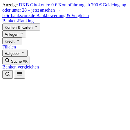
Anzeige
DKB Girokonto: 0 € Kontoführung ab 700 € Geldeingang
oder unter 28 – jetzt ansehen →
b
★
bankscore
.de
Bankbewertung & Vergleich
Banken-Ranking
Konten & Karten
Anlegen
Kredit
Filialen
Ratgeber
Suche
⌘K
Banken vergleichen