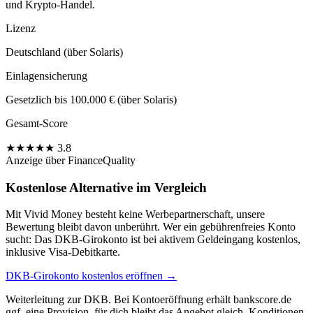
und Krypto-Handel.
Lizenz
Deutschland (über Solaris)
Einlagensicherung
Gesetzlich bis 100.000 € (über Solaris)
Gesamt-Score
★
★
★
★
★
3.8
Anzeige
über FinanceQuality
Kostenlose Alternative im Vergleich
Mit Vivid Money besteht keine Werbepartnerschaft, unsere
Bewertung bleibt davon unberührt. Wer ein gebührenfreies Konto
sucht: Das DKB-Girokonto ist bei aktivem Geldeingang kostenlos,
inklusive Visa-Debitkarte.
DKB-Girokonto kostenlos eröffnen →
Weiterleitung zur DKB. Bei Kontoeröffnung erhält bankscore.de
ggf. eine Provision, für dich bleibt das Angebot gleich. Konditionen