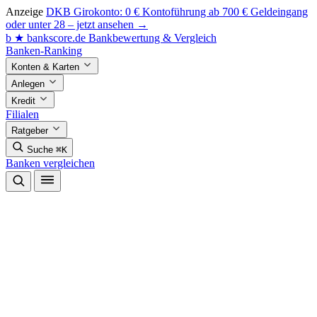
Anzeige
DKB Girokonto: 0 € Kontoführung ab 700 € Geldeingang
oder unter 28 – jetzt ansehen →
b
★
bankscore
.de
Bankbewertung & Vergleich
Banken-Ranking
Konten & Karten
Anlegen
Kredit
Filialen
Ratgeber
Suche
⌘K
Banken vergleichen