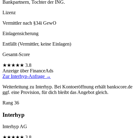
Bankpartnern, Tochter der ING.
Lizenz
Vermittler nach §34i GewO
Einlagensicherung
Entfällt (Vermittler, keine Einlagen)
Gesamt-Score
★
★
★
★
★
3.8
Anzeige
über FinanceAds
Zur Interhyp-Anfrage →
Weiterleitung zu Interhyp. Bei Kontoeröffnung erhält bankscore.de
ggf. eine Provision, für dich bleibt das Angebot gleich.
Rang 36
Interhyp
Interhyp AG
★
★
★
★
★
3.8