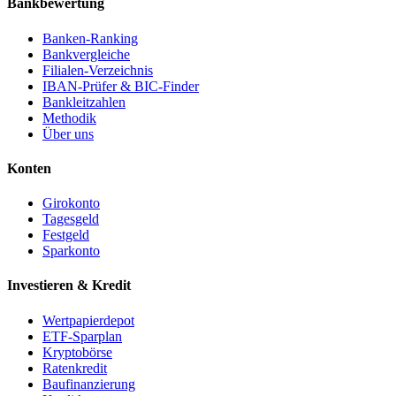
Bankbewertung
Banken-Ranking
Bankvergleiche
Filialen-Verzeichnis
IBAN-Prüfer & BIC-Finder
Bankleitzahlen
Methodik
Über uns
Konten
Girokonto
Tagesgeld
Festgeld
Sparkonto
Investieren & Kredit
Wertpapierdepot
ETF-Sparplan
Kryptobörse
Ratenkredit
Baufinanzierung