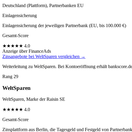
Deutschland (Plattform), Partnerbanken EU
Einlagensicherung
Einlagensicherung der jeweiligen Partnerbank (EU, bis 100.000 €)
Gesamt-Score
★
★
★
★
★
4.0
Anzeige
über FinanceAds
Zinsangebote bei WeltSparen vergleichen →
Weiterleitung zu WeltSparen. Bei Kontoeröffnung erhält bankscore.de g
Rang 29
WeltSparen
WeltSparen, Marke der Raisin SE
★
★
★
★
★
4.0
Gesamt-Score
Zinsplattform aus Berlin, die Tagesgeld und Festgeld von Partnerbank