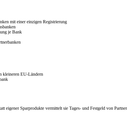
nken mit einer einzigen Registrierung
ausbanken
nung je Bank
artnerbanken
 in kleineren EU-Ländern
rbank
Statt eigener Sparprodukte vermittelt sie Tages- und Festgeld von Part