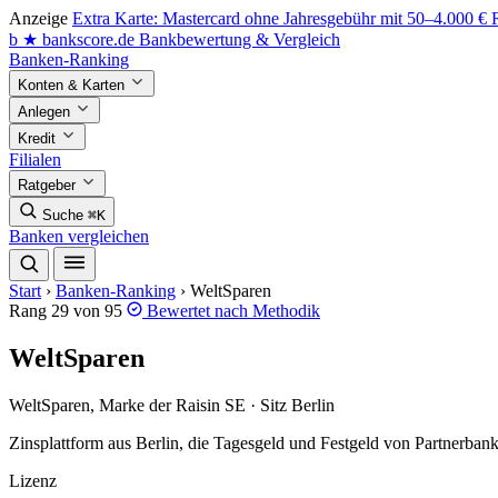
Anzeige
Extra Karte: Mastercard ohne Jahresgebühr mit 50–4.000 €
b
★
bankscore
.de
Bankbewertung & Vergleich
Banken-Ranking
Konten & Karten
Anlegen
Kredit
Filialen
Ratgeber
Suche
⌘K
Banken vergleichen
Start
›
Banken-Ranking
›
WeltSparen
Rang 29 von 95
Bewertet nach
Methodik
WeltSparen
WeltSparen, Marke der Raisin SE · Sitz Berlin
Zinsplattform aus Berlin, die Tagesgeld und Festgeld von Partnerbank
Lizenz