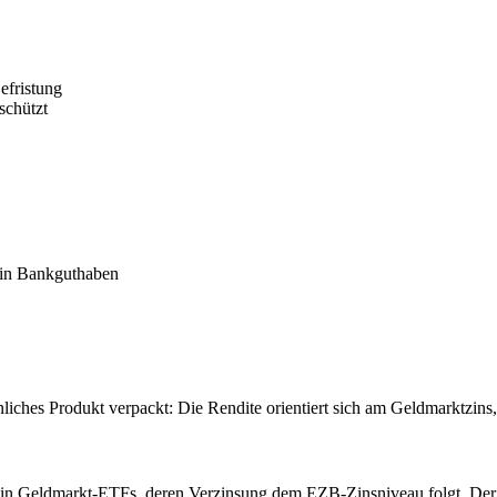
fristung
schützt
in Bankguthaben
liches Produkt verpackt: Die Rendite orientiert sich am Geldmarktzins, 
us in Geldmarkt-ETFs, deren Verzinsung dem EZB-Zinsniveau folgt. Der