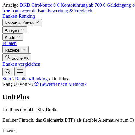
Anzeige
DKB Girokonto: 0 € Kontoführung ab 700 € Geldeingang od
b
★
bankscore
.de
Bankbewertung & Vergleich
Banken-Ranking
Konten & Karten
Anlegen
Kredit
Filialen
Ratgeber
Suche
⌘K
Banken vergleichen
Start
›
Banken-Ranking
›
UnitPlus
Rang 60 von 95
Bewertet nach
Methodik
UnitPlus
UnitPlus GmbH · Sitz Berlin
Berliner Fintech, das Geldmarkt-ETFs als flexible Alternative zum T
Lizenz