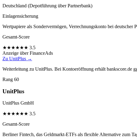
Deutschland (Depotführung über Partnerbank)
Einlagensicherung
Wertpapiere als Sondervermögen, Verrechnungskonto bei deutscher P
Gesamt-Score
★
★
★
★
★
★
3.5
Anzeige
über FinanceAds
Zu UnitPlus →
Weiterleitung zu UnitPlus. Bei Kontoeröffnung erhält bankscore.de ggf
Rang 60
UnitPlus
UnitPlus GmbH
★
★
★
★
★
★
3.5
Gesamt-Score
Berliner Fintech, das Geldmarkt-ETFs als flexible Alternative zum T