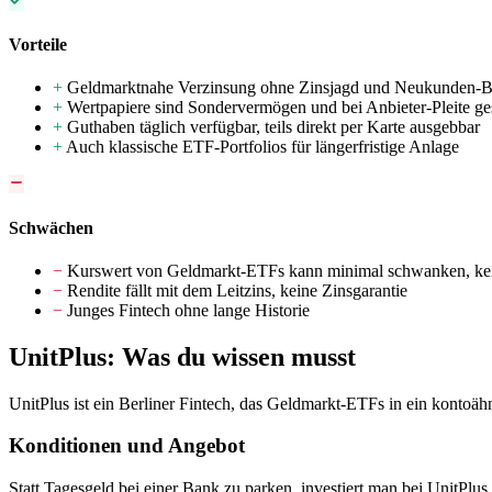
Vorteile
+
Geldmarktnahe Verzinsung ohne Zinsjagd und Neukunden-Be
+
Wertpapiere sind Sondervermögen und bei Anbieter-Pleite ge
+
Guthaben täglich verfügbar, teils direkt per Karte ausgebbar
+
Auch klassische ETF-Portfolios für längerfristige Anlage
Schwächen
−
Kurswert von Geldmarkt-ETFs kann minimal schwanken, ke
−
Rendite fällt mit dem Leitzins, keine Zinsgarantie
−
Junges Fintech ohne lange Historie
UnitPlus: Was du wissen musst
UnitPlus ist ein Berliner Fintech, das Geldmarkt-ETFs in ein kontoähn
Konditionen und Angebot
Statt Tagesgeld bei einer Bank zu parken, investiert man bei UnitPl