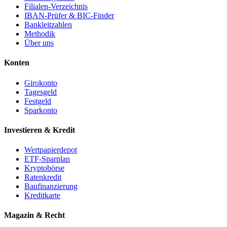
Filialen-Verzeichnis
IBAN-Prüfer & BIC-Finder
Bankleitzahlen
Methodik
Über uns
Konten
Girokonto
Tagesgeld
Festgeld
Sparkonto
Investieren & Kredit
Wertpapierdepot
ETF-Sparplan
Kryptobörse
Ratenkredit
Baufinanzierung
Kreditkarte
Magazin & Recht