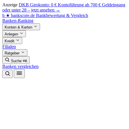
Anzeige
DKB Girokonto: 0 € Kontoführung ab 700 € Geldeingang
oder unter 28 – jetzt ansehen →
b
★
bankscore
.de
Bankbewertung & Vergleich
Banken-Ranking
Konten & Karten
Anlegen
Kredit
Filialen
Ratgeber
Suche
⌘K
Banken vergleichen