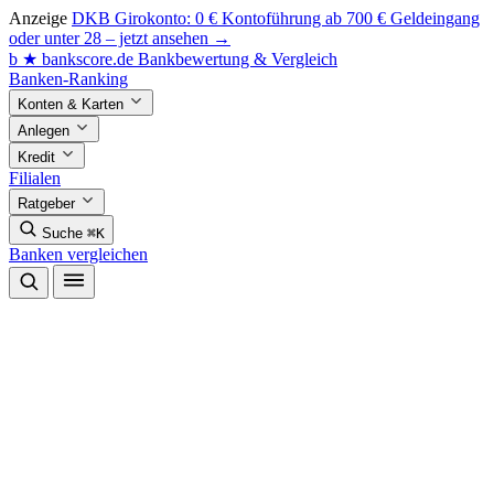
Anzeige
DKB Girokonto: 0 € Kontoführung ab 700 € Geldeingang
oder unter 28 – jetzt ansehen →
b
★
bankscore
.de
Bankbewertung & Vergleich
Banken-Ranking
Konten & Karten
Anlegen
Kredit
Filialen
Ratgeber
Suche
⌘K
Banken vergleichen