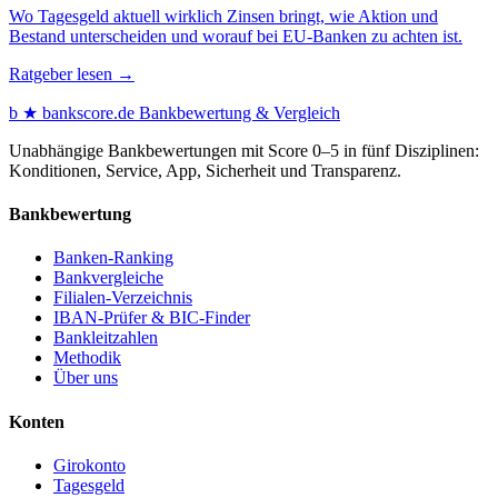
Wo Tagesgeld aktuell wirklich Zinsen bringt, wie Aktion und
Bestand unterscheiden und worauf bei EU-Banken zu achten ist.
Ratgeber lesen →
b
★
bankscore
.de
Bankbewertung & Vergleich
Unabhängige Bankbewertungen mit Score 0–5 in fünf Disziplinen:
Konditionen, Service, App, Sicherheit und Transparenz.
Bankbewertung
Banken-Ranking
Bankvergleiche
Filialen-Verzeichnis
IBAN-Prüfer & BIC-Finder
Bankleitzahlen
Methodik
Über uns
Konten
Girokonto
Tagesgeld