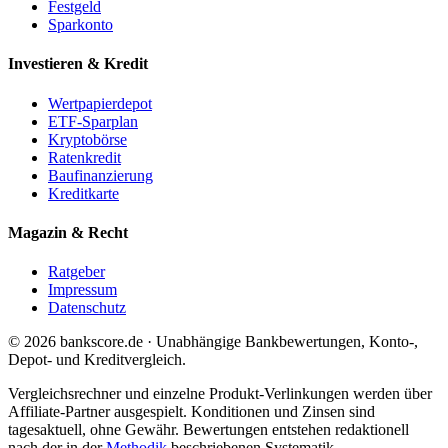
Festgeld
Sparkonto
Investieren & Kredit
Wertpapierdepot
ETF-Sparplan
Kryptobörse
Ratenkredit
Baufinanzierung
Kreditkarte
Magazin & Recht
Ratgeber
Impressum
Datenschutz
© 2026 bankscore.de · Unabhängige Bankbewertungen, Konto-,
Depot- und Kreditvergleich.
Vergleichsrechner und einzelne Produkt-Verlinkungen werden über
Affiliate-Partner ausgespielt. Konditionen und Zinsen sind
tagesaktuell, ohne Gewähr. Bewertungen entstehen redaktionell
nach der in der
Methodik
beschriebenen Systematik.