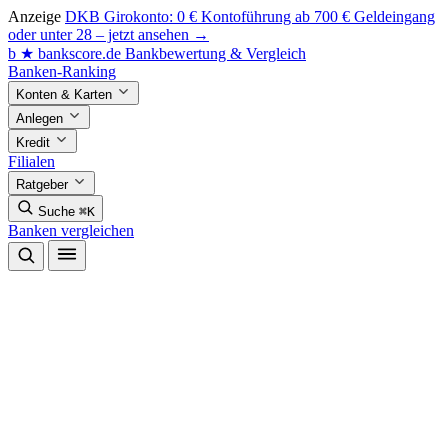
Anzeige
DKB Girokonto: 0 € Kontoführung ab 700 € Geldeingang
oder unter 28 – jetzt ansehen →
b
★
bankscore
.de
Bankbewertung & Vergleich
Banken-Ranking
Konten & Karten
Anlegen
Kredit
Filialen
Ratgeber
Suche
⌘K
Banken vergleichen