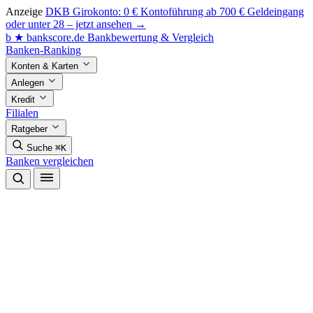
Anzeige
DKB Girokonto: 0 € Kontoführung ab 700 € Geldeingang
oder unter 28 – jetzt ansehen →
b
★
bankscore
.de
Bankbewertung & Vergleich
Banken-Ranking
Konten & Karten
Anlegen
Kredit
Filialen
Ratgeber
Suche
⌘K
Banken vergleichen