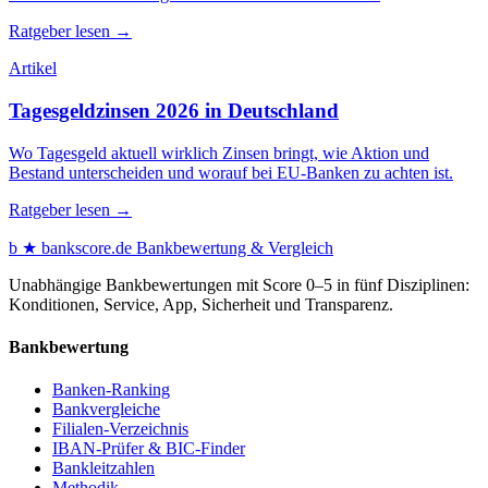
Ratgeber lesen →
Artikel
Tagesgeldzinsen 2026 in Deutschland
Wo Tagesgeld aktuell wirklich Zinsen bringt, wie Aktion und
Bestand unterscheiden und worauf bei EU-Banken zu achten ist.
Ratgeber lesen →
b
★
bankscore
.de
Bankbewertung & Vergleich
Unabhängige Bankbewertungen mit Score 0–5 in fünf Disziplinen:
Konditionen, Service, App, Sicherheit und Transparenz.
Bankbewertung
Banken-Ranking
Bankvergleiche
Filialen-Verzeichnis
IBAN-Prüfer & BIC-Finder
Bankleitzahlen
Methodik