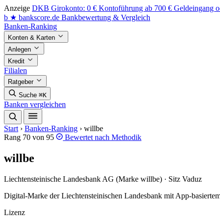
Anzeige
DKB Girokonto: 0 € Kontoführung ab 700 € Geldeingang od
b
★
bankscore
.de
Bankbewertung & Vergleich
Banken-Ranking
Konten & Karten
Anlegen
Kredit
Filialen
Ratgeber
Suche
⌘K
Banken vergleichen
Start
›
Banken-Ranking
›
willbe
Rang 70 von 95
Bewertet nach
Methodik
willbe
Liechtensteinische Landesbank AG (Marke willbe) · Sitz Vaduz
Digital-Marke der Liechtensteinischen Landesbank mit App-basiertem
Lizenz