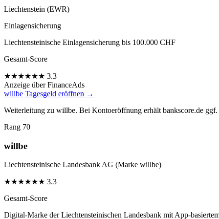
Liechtenstein (EWR)
Einlagensicherung
Liechtensteinische Einlagensicherung bis 100.000 CHF
Gesamt-Score
★
★
★
★
★
★
3.3
Anzeige
über FinanceAds
willbe Tagesgeld eröffnen →
Weiterleitung zu willbe. Bei Kontoeröffnung erhält bankscore.de ggf. 
Rang 70
willbe
Liechtensteinische Landesbank AG (Marke willbe)
★
★
★
★
★
★
3.3
Gesamt-Score
Digital-Marke der Liechtensteinischen Landesbank mit App-basiertem