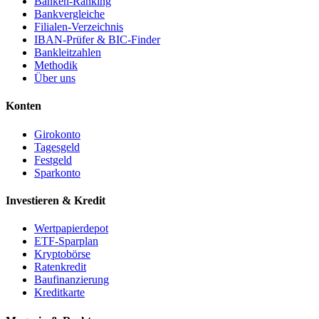
Banken-Ranking
Bankvergleiche
Filialen-Verzeichnis
IBAN-Prüfer & BIC-Finder
Bankleitzahlen
Methodik
Über uns
Konten
Girokonto
Tagesgeld
Festgeld
Sparkonto
Investieren & Kredit
Wertpapierdepot
ETF-Sparplan
Kryptobörse
Ratenkredit
Baufinanzierung
Kreditkarte