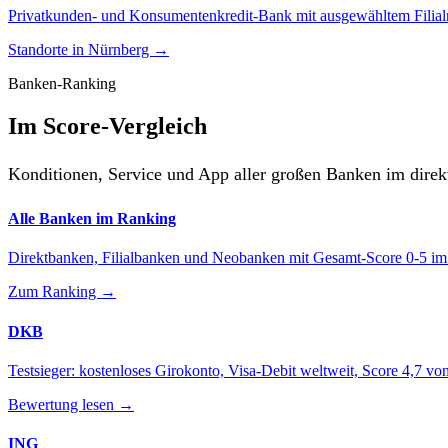
Privatkunden- und Konsumentenkredit-Bank mit ausgewähltem Filialn
Standorte in Nürnberg →
Banken-Ranking
Im Score-Vergleich
Konditionen, Service und App aller großen Banken im direk
Alle Banken im Ranking
Direktbanken, Filialbanken und Neobanken mit Gesamt-Score 0-5 im 
Zum Ranking →
DKB
Testsieger: kostenloses Girokonto, Visa-Debit weltweit, Score 4,7 von
Bewertung lesen →
ING