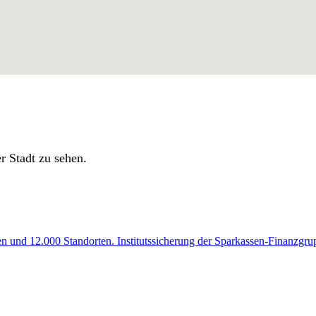
r Stadt zu sehen.
en und 12.000 Standorten. Institutssicherung der Sparkassen-Finanzgru