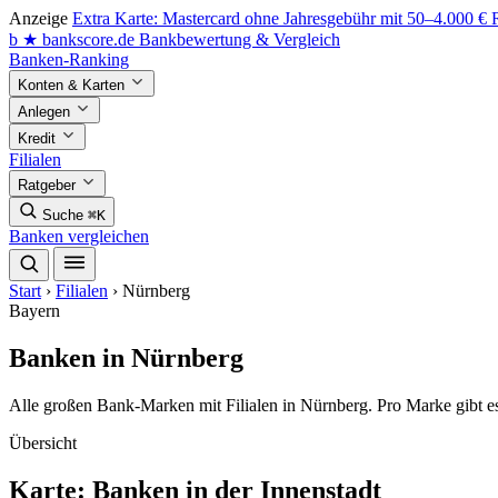
Anzeige
Extra Karte: Mastercard ohne Jahresgebühr mit 50–4.000 €
b
★
bankscore
.de
Bankbewertung & Vergleich
Banken-Ranking
Konten & Karten
Anlegen
Kredit
Filialen
Ratgeber
Suche
⌘K
Banken vergleichen
Start
›
Filialen
›
Nürnberg
Bayern
Banken in Nürnberg
Alle großen Bank-Marken mit Filialen in Nürnberg. Pro Marke gibt e
Übersicht
Karte: Banken in der Innenstadt