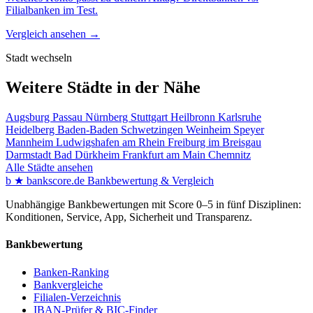
Filialbanken im Test.
Vergleich ansehen →
Stadt wechseln
Weitere Städte in der Nähe
Augsburg
Passau
Nürnberg
Stuttgart
Heilbronn
Karlsruhe
Heidelberg
Baden-Baden
Schwetzingen
Weinheim
Speyer
Mannheim
Ludwigshafen am Rhein
Freiburg im Breisgau
Darmstadt
Bad Dürkheim
Frankfurt am Main
Chemnitz
Alle Städte ansehen
b
★
bankscore
.de
Bankbewertung & Vergleich
Unabhängige Bankbewertungen mit Score 0–5 in fünf Disziplinen:
Konditionen, Service, App, Sicherheit und Transparenz.
Bankbewertung
Banken-Ranking
Bankvergleiche
Filialen-Verzeichnis
IBAN-Prüfer & BIC-Finder