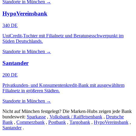
Standorte in München →
HypoVereinsbank
340 DE
UniCredit-Tochter mit Filialnetz und Beratungsschwerpunkt im
Süden Deutschlands.
Standorte in München →
Santander
200 DE
Privatkunden- und Konsumentenkredit-Bank mit ausgewähltem
Filialnetz in größeren Städten.
Standorte in München →
Nicht auf München festgelegt? Die Marken-Hubs zeigen jede Bank
bundesweit:
Sparkasse
,
Volksbank / Raiffeisenbank
,
Deutsche
Bank
,
Commerzbank
,
Postbank
,
Targobank
,
HypoVereinsbank
,
Santander
.