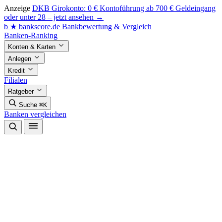
Anzeige
DKB Girokonto: 0 € Kontoführung ab 700 € Geldeingang
oder unter 28 – jetzt ansehen →
b
★
bankscore
.de
Bankbewertung & Vergleich
Banken-Ranking
Konten & Karten
Anlegen
Kredit
Filialen
Ratgeber
Suche
⌘K
Banken vergleichen