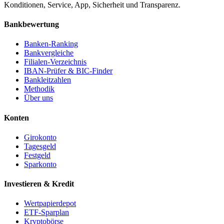
Konditionen, Service, App, Sicherheit und Transparenz.
Bankbewertung
Banken-Ranking
Bankvergleiche
Filialen-Verzeichnis
IBAN-Prüfer & BIC-Finder
Bankleitzahlen
Methodik
Über uns
Konten
Girokonto
Tagesgeld
Festgeld
Sparkonto
Investieren & Kredit
Wertpapierdepot
ETF-Sparplan
Kryptobörse