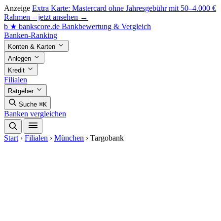
Anzeige
Extra Karte: Mastercard ohne Jahresgebühr mit 50–4.000 €
Rahmen – jetzt ansehen →
b
★
bankscore
.de
Bankbewertung & Vergleich
Banken-Ranking
Konten & Karten
Anlegen
Kredit
Filialen
Ratgeber
Suche
⌘K
Banken vergleichen
Start
›
Filialen
›
München
›
Targobank