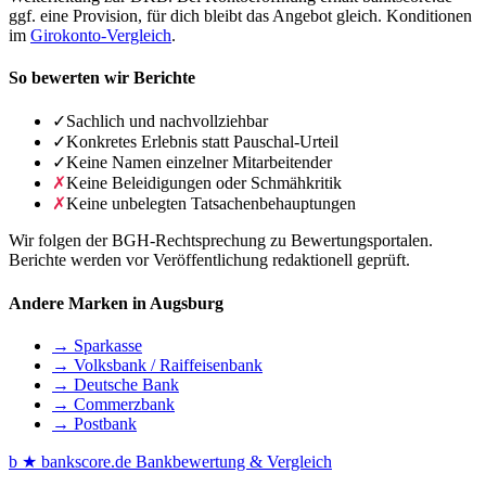
ggf. eine Provision, für dich bleibt das Angebot gleich. Konditionen
im
Girokonto-Vergleich
.
So bewerten wir Berichte
✓
Sachlich und nachvollziehbar
✓
Konkretes Erlebnis statt Pauschal-Urteil
✓
Keine Namen einzelner Mitarbeitender
✗
Keine Beleidigungen oder Schmähkritik
✗
Keine unbelegten Tatsachenbehauptungen
Wir folgen der BGH-Rechtsprechung zu Bewertungsportalen.
Berichte werden vor Veröffentlichung redaktionell geprüft.
Andere Marken in Augsburg
→ Sparkasse
→ Volksbank / Raiffeisenbank
→ Deutsche Bank
→ Commerzbank
→ Postbank
b
★
bankscore
.de
Bankbewertung & Vergleich