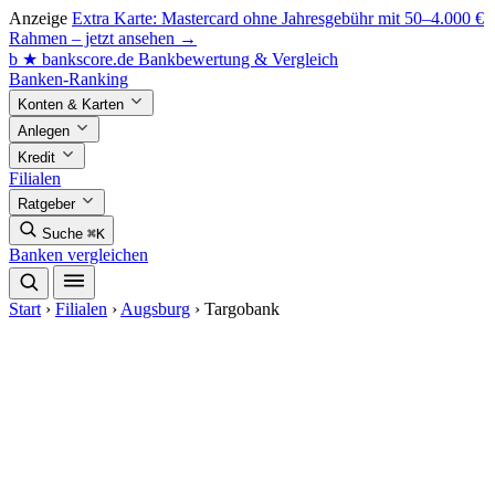
Anzeige
Extra Karte: Mastercard ohne Jahresgebühr mit 50–4.000 €
Rahmen – jetzt ansehen →
b
★
bankscore
.de
Bankbewertung & Vergleich
Banken-Ranking
Konten & Karten
Anlegen
Kredit
Filialen
Ratgeber
Suche
⌘K
Banken vergleichen
Start
›
Filialen
›
Augsburg
›
Targobank