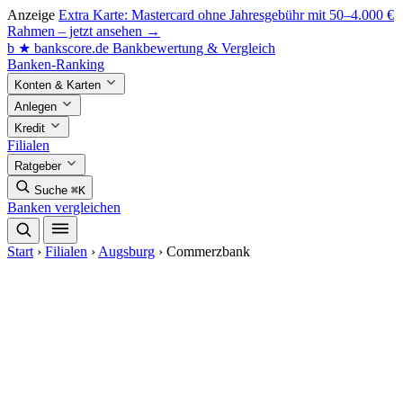
Anzeige
Extra Karte: Mastercard ohne Jahresgebühr mit 50–4.000 €
Rahmen – jetzt ansehen →
b
★
bankscore
.de
Bankbewertung & Vergleich
Banken-Ranking
Konten & Karten
Anlegen
Kredit
Filialen
Ratgeber
Suche
⌘K
Banken vergleichen
Start
›
Filialen
›
Augsburg
›
Commerzbank