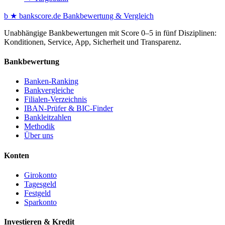
b
★
bankscore
.de
Bankbewertung & Vergleich
Unabhängige Bankbewertungen mit Score 0–5 in fünf Disziplinen:
Konditionen, Service, App, Sicherheit und Transparenz.
Bankbewertung
Banken-Ranking
Bankvergleiche
Filialen-Verzeichnis
IBAN-Prüfer & BIC-Finder
Bankleitzahlen
Methodik
Über uns
Konten
Girokonto
Tagesgeld
Festgeld
Sparkonto
Investieren & Kredit