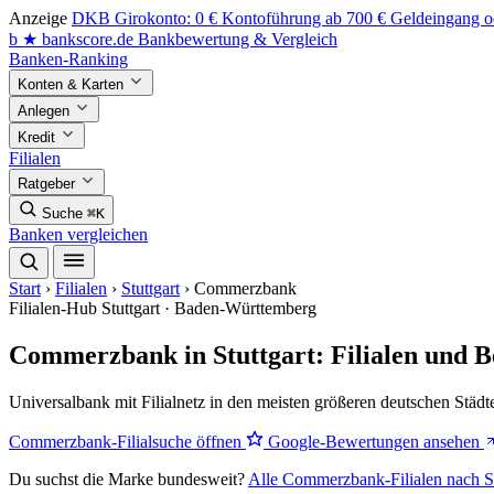
Anzeige
DKB Girokonto: 0 € Kontoführung ab 700 € Geldeingang od
b
★
bankscore
.de
Bankbewertung & Vergleich
Banken-Ranking
Konten & Karten
Anlegen
Kredit
Filialen
Ratgeber
Suche
⌘K
Banken vergleichen
Start
›
Filialen
›
Stuttgart
›
Commerzbank
Filialen-Hub
Stuttgart · Baden-Württemberg
Commerzbank in Stuttgart: Filialen und 
Universalbank mit Filialnetz in den meisten größeren deutschen Städt
Commerzbank-Filialsuche öffnen
Google-Bewertungen ansehen
Du suchst die Marke bundesweit?
Alle Commerzbank-Filialen nach S