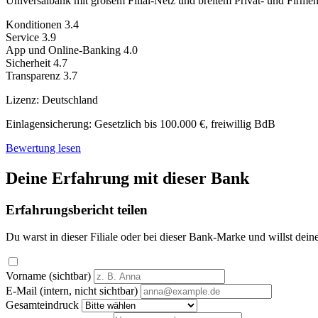
Universalbank mit großem Filial-Netz und breitem Privat- und Firme
Konditionen
3.4
Service
3.9
App und Online-Banking
4.0
Sicherheit
4.7
Transparenz
3.7
Lizenz:
Deutschland
Einlagensicherung:
Gesetzlich bis 100.000 €, freiwillig BdB
Bewertung lesen
Deine Erfahrung mit dieser Bank
Erfahrungsbericht teilen
Du warst in dieser Filiale oder bei dieser Bank-Marke und willst dein
Vorname (sichtbar)
E-Mail (intern, nicht sichtbar)
Gesamteindruck