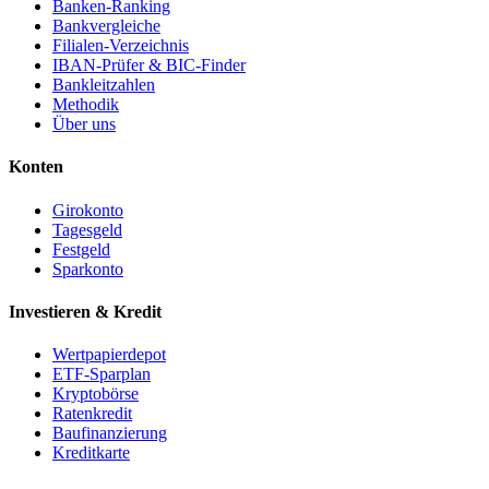
Banken-Ranking
Bankvergleiche
Filialen-Verzeichnis
IBAN-Prüfer & BIC-Finder
Bankleitzahlen
Methodik
Über uns
Konten
Girokonto
Tagesgeld
Festgeld
Sparkonto
Investieren & Kredit
Wertpapierdepot
ETF-Sparplan
Kryptobörse
Ratenkredit
Baufinanzierung
Kreditkarte