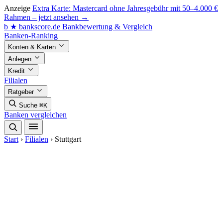
Anzeige
Extra Karte: Mastercard ohne Jahresgebühr mit 50–4.000 €
Rahmen – jetzt ansehen →
b
★
bankscore
.de
Bankbewertung & Vergleich
Banken-Ranking
Konten & Karten
Anlegen
Kredit
Filialen
Ratgeber
Suche
⌘K
Banken vergleichen
Start
›
Filialen
›
Stuttgart