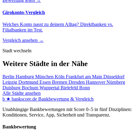
Bewertung lesen →
Girokonto-Vergleich
Welches Konto passt zu deinem Alltag? Direktbanken vs.
Filialbanken im Test.
Vergleich ansehen →
Stadt wechseln
Weitere Städte in der Nähe
Berlin
Hamburg
München
Köln
Frankfurt am Main
Düsseldorf
Leipzig
Dortmund
Essen
Bremen
Dresden
Hannover
Nürnberg
Duisburg
Bochum
Wuppertal
Bielefeld
Bonn
Alle Städte ansehen
b
★
bankscore
.de
Bankbewertung & Vergleich
Unabhängige Bankbewertungen mit Score 0–5 in fünf Disziplinen:
Konditionen, Service, App, Sicherheit und Transparenz.
Bankbewertung