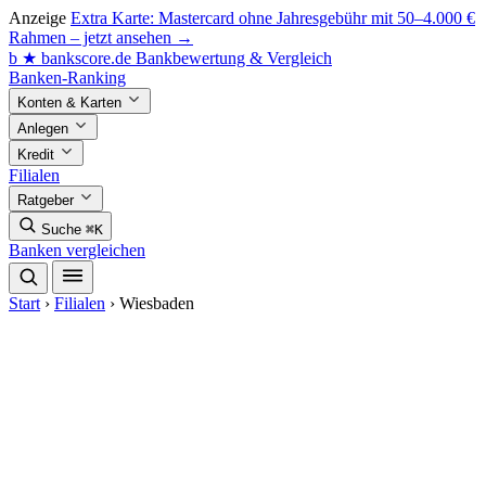
Anzeige
Extra Karte: Mastercard ohne Jahresgebühr mit 50–4.000 €
Rahmen – jetzt ansehen →
b
★
bankscore
.de
Bankbewertung & Vergleich
Banken-Ranking
Konten & Karten
Anlegen
Kredit
Filialen
Ratgeber
Suche
⌘K
Banken vergleichen
Start
›
Filialen
›
Wiesbaden