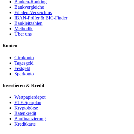
Banken-Ranking
Bankvergleiche
Filialen-Verzeichnis
IBAN-Prüfer & BIC-Finder
Bankleitzahlen
Methodik
Über uns
Konten
Girokonto
Tagesgeld
Festgeld
Sparkonto
Investieren & Kredit
Wertpapierdepot
ETF-Sparplan
Kryptobörse
Ratenkredit
Baufinanzierung
Kreditkarte