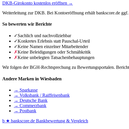
DKB-Girokonto kostenlos eröffnen →
Weiterleitung zur DKB. Bei Kontoeröffnung erhält bankscore.de ggf. 
So bewerten wir Berichte
✓
Sachlich und nachvollziehbar
✓
Konkretes Erlebnis statt Pauschal-Urteil
✓
Keine Namen einzelner Mitarbeitender
✗
Keine Beleidigungen oder Schmähkritik
✗
Keine unbelegten Tatsachenbehauptungen
Wir folgen der BGH-Rechtsprechung zu Bewertungsportalen. Berichte 
Andere Marken in Wiesbaden
→ Sparkasse
→ Volksbank / Raiffeisenbank
→ Deutsche Bank
→ Commerzbank
→ Postbank
b
★
bankscore
.de
Bankbewertung & Vergleich