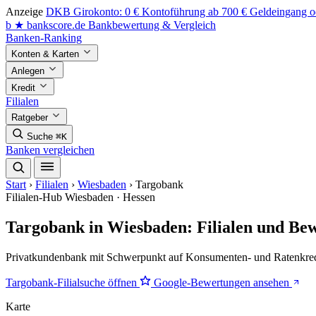
Anzeige
DKB Girokonto: 0 € Kontoführung ab 700 € Geldeingang od
b
★
bankscore
.de
Bankbewertung & Vergleich
Banken-Ranking
Konten & Karten
Anlegen
Kredit
Filialen
Ratgeber
Suche
⌘K
Banken vergleichen
Start
›
Filialen
›
Wiesbaden
›
Targobank
Filialen-Hub
Wiesbaden · Hessen
Targobank in Wiesbaden: Filialen und Be
Privatkundenbank mit Schwerpunkt auf Konsumenten- und Ratenkredit.
Targobank-Filialsuche öffnen
Google-Bewertungen ansehen
Karte