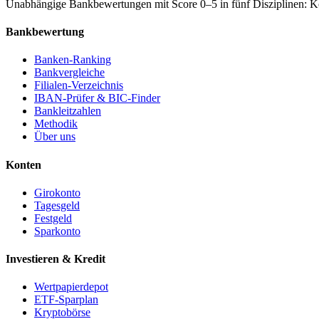
Unabhängige Bankbewertungen mit Score 0–5 in fünf Disziplinen: Kon
Bankbewertung
Banken-Ranking
Bankvergleiche
Filialen-Verzeichnis
IBAN-Prüfer & BIC-Finder
Bankleitzahlen
Methodik
Über uns
Konten
Girokonto
Tagesgeld
Festgeld
Sparkonto
Investieren & Kredit
Wertpapierdepot
ETF-Sparplan
Kryptobörse