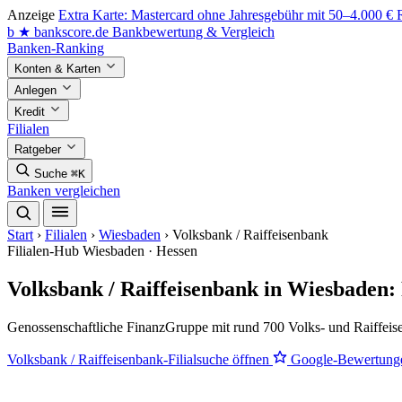
Anzeige
Extra Karte: Mastercard ohne Jahresgebühr mit 50–4.000 €
b
★
bankscore
.de
Bankbewertung & Vergleich
Banken-Ranking
Konten & Karten
Anlegen
Kredit
Filialen
Ratgeber
Suche
⌘K
Banken vergleichen
Start
›
Filialen
›
Wiesbaden
›
Volksbank / Raiffeisenbank
Filialen-Hub
Wiesbaden · Hessen
Volksbank / Raiffeisenbank in Wiesbaden:
Genossenschaftliche FinanzGruppe mit rund 700 Volks- und Raiffeis
Volksbank / Raiffeisenbank-Filialsuche öffnen
Google-Bewertung