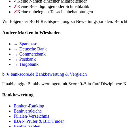
✓
Keine Namen einzelner Mitarbeitender
✗
Keine Beleidigungen oder Schmähkritik
✗
Keine unbelegten Tatsachenbehauptungen
Wir folgen der BGH-Rechtsprechung zu Bewertungsportalen. Berichte 
Andere Marken in Wiesbaden
→ Sparkasse
→ Deutsche Bank
→ Commerzbank
→ Postbank
→ Targobank
b
★
bankscore
.de
Bankbewertung & Vergleich
Unabhängige Bankbewertungen mit Score 0–5 in fünf Disziplinen: Kon
Bankbewertung
Banken-Ranking
Bankvergleiche
Filialen-Verzeichnis
IBAN-Prüfer & BIC-Finder
Bankleitzahlen