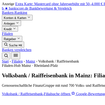
Anzeige
Extra Karte: Mastercard ohne Jahresgebühr mit 50–4.000 €
b
★
bankscore
.de
Bankbewertung & Vergleich
Banken-Ranking
Konten & Karten
Anlegen
Kredit
Filialen
Ratgeber
Suche
⌘K
Banken vergleichen
Start
›
Filialen
›
Mainz
›
Volksbank / Raiffeisenbank
Filialen-Hub
Mainz · Rheinland-Pfalz
Volksbank / Raiffeisenbank in Mainz: Fil
Genossenschaftliche FinanzGruppe mit rund 700 Volks- und Raiffeis
Volksbank / Raiffeisenbank-Filialsuche öffnen
Google-Bewertung