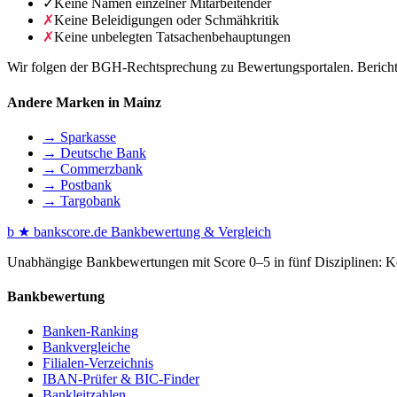
✓
Keine Namen einzelner Mitarbeitender
✗
Keine Beleidigungen oder Schmähkritik
✗
Keine unbelegten Tatsachenbehauptungen
Wir folgen der BGH-Rechtsprechung zu Bewertungsportalen. Berichte 
Andere Marken in Mainz
→ Sparkasse
→ Deutsche Bank
→ Commerzbank
→ Postbank
→ Targobank
b
★
bankscore
.de
Bankbewertung & Vergleich
Unabhängige Bankbewertungen mit Score 0–5 in fünf Disziplinen: Kon
Bankbewertung
Banken-Ranking
Bankvergleiche
Filialen-Verzeichnis
IBAN-Prüfer & BIC-Finder
Bankleitzahlen