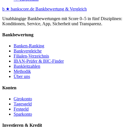
b
★
bankscore
.de
Bankbewertung & Vergleich
Unabhängige Bankbewertungen mit Score 0–5 in fünf Disziplinen:
Konditionen, Service, App, Sicherheit und Transparenz.
Bankbewertung
Banken-Ranking
Bankvergleiche
Filialen-Verzeichnis
IBAN-Prüfer & BIC-Finder
Bankleitzahlen
Methodik
Über uns
Konten
Girokonto
Tagesgeld
Festgeld
Sparkonto
Investieren & Kredit