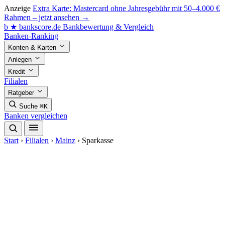
Anzeige
Extra Karte: Mastercard ohne Jahresgebühr mit 50–4.000 €
Rahmen – jetzt ansehen →
b
★
bankscore
.de
Bankbewertung & Vergleich
Banken-Ranking
Konten & Karten
Anlegen
Kredit
Filialen
Ratgeber
Suche
⌘K
Banken vergleichen
Start
›
Filialen
›
Mainz
›
Sparkasse