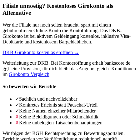
Filiale unnoetig? Kostenloses Girokonto als
Alternative
Wer die Filiale nur noch selten braucht, spart mit einem
gebührenfreien Online-Konto die Kontoführung. Das DKB-
Girokonto ist bei aktivem Geldeingang kostenlos, inklusive Visa-
Debitkarte und kostenlosem Bargeldabheben.
DKB-Girokonto kostenlos eröffnen →
Weiterleitung zur DKB. Bei Kontoeröffnung erhält bankscore.de
ggf. eine Provision, für dich bleibt das Angebot gleich. Konditionen
im
Girokonto-Vergleich
.
So bewerten wir Berichte
✓
Sachlich und nachvollziehbar
✓
Konkretes Erlebnis statt Pauschal-Urteil
✓
Keine Namen einzelner Mitarbeitender
✗
Keine Beleidigungen oder Schmähkritik
✗
Keine unbelegten Tatsachenbehauptungen
Wir folgen der BGH-Rechtsprechung zu Bewertungsportalen.
Berichte werden vor Veröffentlichung redaktionell geprüft.