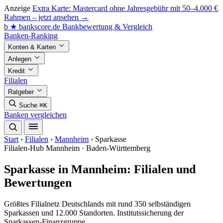
Anzeige
Extra Karte: Mastercard ohne Jahresgebühr mit 50–4.000 €
Rahmen – jetzt ansehen →
b
★
bankscore
.de
Bankbewertung & Vergleich
Banken-Ranking
Konten & Karten
Anlegen
Kredit
Filialen
Ratgeber
Suche
⌘K
Banken vergleichen
Start
›
Filialen
›
Mannheim
›
Sparkasse
Filialen-Hub
Mannheim · Baden-Württemberg
Sparkasse in Mannheim: Filialen und
Bewertungen
Größtes Filialnetz Deutschlands mit rund 350 selbständigen
Sparkassen und 12.000 Standorten. Institutssicherung der
Sparkassen-Finanzgruppe.