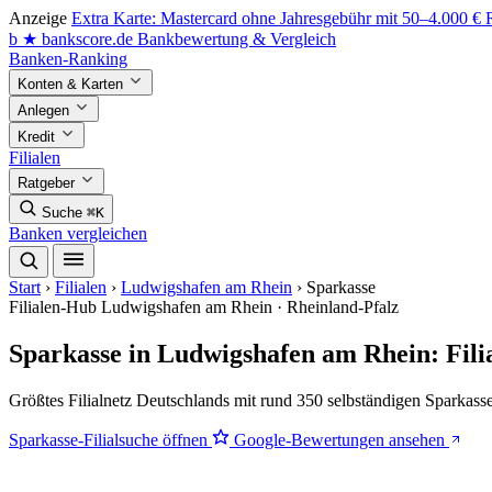
Anzeige
Extra Karte: Mastercard ohne Jahresgebühr mit 50–4.000 €
b
★
bankscore
.de
Bankbewertung & Vergleich
Banken-Ranking
Konten & Karten
Anlegen
Kredit
Filialen
Ratgeber
Suche
⌘K
Banken vergleichen
Start
›
Filialen
›
Ludwigshafen am Rhein
›
Sparkasse
Filialen-Hub
Ludwigshafen am Rhein · Rheinland-Pfalz
Sparkasse in Ludwigshafen am Rhein: Fil
Größtes Filialnetz Deutschlands mit rund 350 selbständigen Sparkass
Sparkasse-Filialsuche öffnen
Google-Bewertungen ansehen