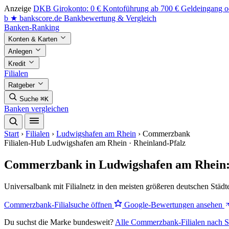
Anzeige
DKB Girokonto: 0 € Kontoführung ab 700 € Geldeingang od
b
★
bankscore
.de
Bankbewertung & Vergleich
Banken-Ranking
Konten & Karten
Anlegen
Kredit
Filialen
Ratgeber
Suche
⌘K
Banken vergleichen
Start
›
Filialen
›
Ludwigshafen am Rhein
›
Commerzbank
Filialen-Hub
Ludwigshafen am Rhein · Rheinland-Pfalz
Commerzbank in Ludwigshafen am Rhein: 
Universalbank mit Filialnetz in den meisten größeren deutschen Städt
Commerzbank-Filialsuche öffnen
Google-Bewertungen ansehen
Du suchst die Marke bundesweit?
Alle Commerzbank-Filialen nach S