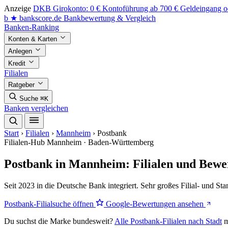
Anzeige
DKB Girokonto: 0 € Kontoführung ab 700 € Geldeingang od
b
★
bankscore
.de
Bankbewertung & Vergleich
Banken-Ranking
Konten & Karten
Anlegen
Kredit
Filialen
Ratgeber
Suche
⌘K
Banken vergleichen
Start
›
Filialen
›
Mannheim
›
Postbank
Filialen-Hub
Mannheim · Baden-Württemberg
Postbank in Mannheim: Filialen und Bew
Seit 2023 in die Deutsche Bank integriert. Sehr großes Filial- und St
Postbank-Filialsuche öffnen
Google-Bewertungen ansehen
Du suchst die Marke bundesweit?
Alle Postbank-Filialen nach Stadt
m