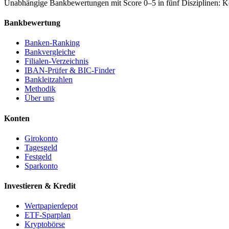
Unabhängige Bankbewertungen mit Score 0–5 in fünf Disziplinen: Kon
Bankbewertung
Banken-Ranking
Bankvergleiche
Filialen-Verzeichnis
IBAN-Prüfer & BIC-Finder
Bankleitzahlen
Methodik
Über uns
Konten
Girokonto
Tagesgeld
Festgeld
Sparkonto
Investieren & Kredit
Wertpapierdepot
ETF-Sparplan
Kryptobörse