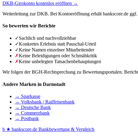
DKB-Girokonto kostenlos eröffnen →
Weiterleitung zur DKB. Bei Kontoeröffnung erhält bankscore.de ggf. 
So bewerten wir Berichte
✓
Sachlich und nachvollziehbar
✓
Konkretes Erlebnis statt Pauschal-Urteil
✓
Keine Namen einzelner Mitarbeitender
✗
Keine Beleidigungen oder Schmähkritik
✗
Keine unbelegten Tatsachenbehauptungen
Wir folgen der BGH-Rechtsprechung zu Bewertungsportalen. Berichte 
Andere Marken in Darmstadt
→ Sparkasse
→ Volksbank / Raiffeisenbank
→ Deutsche Bank
→ Commerzbank
→ Postbank
b
★
bankscore
.de
Bankbewertung & Vergleich