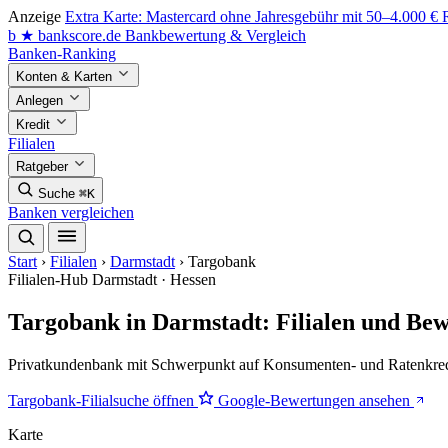
Anzeige
Extra Karte: Mastercard ohne Jahresgebühr mit 50–4.000 €
b
★
bankscore
.de
Bankbewertung & Vergleich
Banken-Ranking
Konten & Karten
Anlegen
Kredit
Filialen
Ratgeber
Suche
⌘K
Banken vergleichen
Start
›
Filialen
›
Darmstadt
›
Targobank
Filialen-Hub
Darmstadt · Hessen
Targobank in Darmstadt: Filialen und Be
Privatkundenbank mit Schwerpunkt auf Konsumenten- und Ratenkredit.
Targobank-Filialsuche öffnen
Google-Bewertungen ansehen
Karte