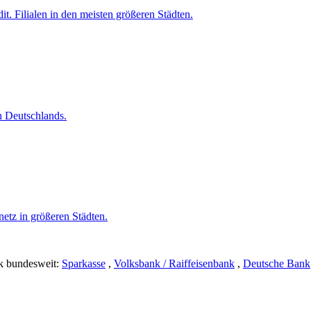
 Filialen in den meisten größeren Städten.
n Deutschlands.
etz in größeren Städten.
nk bundesweit:
Sparkasse
,
Volksbank / Raiffeisenbank
,
Deutsche Bank