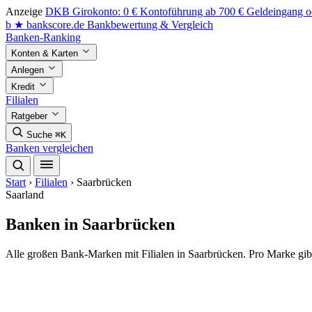
Anzeige
DKB Girokonto: 0 € Kontoführung ab 700 € Geldeingang od
b
★
bankscore
.de
Bankbewertung & Vergleich
Banken-Ranking
Konten & Karten
Anlegen
Kredit
Filialen
Ratgeber
Suche
⌘K
Banken vergleichen
Start
›
Filialen
›
Saarbrücken
Saarland
Banken in Saarbrücken
Alle großen Bank-Marken mit Filialen in Saarbrücken. Pro Marke gib