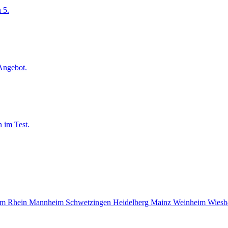
 5.
Angebot.
 im Test.
am Rhein
Mannheim
Schwetzingen
Heidelberg
Mainz
Weinheim
Wies