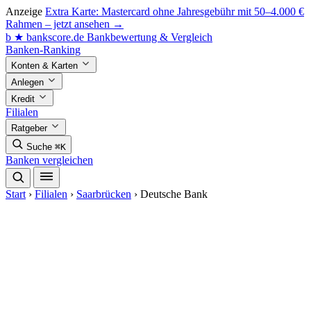
Anzeige
Extra Karte: Mastercard ohne Jahresgebühr mit 50–4.000 €
Rahmen – jetzt ansehen →
b
★
bankscore
.de
Bankbewertung & Vergleich
Banken-Ranking
Konten & Karten
Anlegen
Kredit
Filialen
Ratgeber
Suche
⌘K
Banken vergleichen
Start
›
Filialen
›
Saarbrücken
›
Deutsche Bank