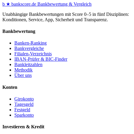
b
★
bankscore
.de
Bankbewertung & Vergleich
Unabhängige Bankbewertungen mit Score 0–5 in fünf Disziplinen:
Konditionen, Service, App, Sicherheit und Transparenz.
Bankbewertung
Banken-Ranking
Bankvergleiche
Filialen-Verzeichnis
IBAN-Prüfer & BIC-Finder
Bankleitzahlen
Methodik
Über uns
Konten
Girokonto
Tagesgeld
Festgeld
Sparkonto
Investieren & Kredit