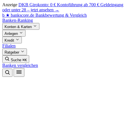
Anzeige
DKB Girokonto: 0 € Kontoführung ab 700 € Geldeingang
oder unter 28 – jetzt ansehen →
b
★
bankscore
.de
Bankbewertung & Vergleich
Banken-Ranking
Konten & Karten
Anlegen
Kredit
Filialen
Ratgeber
Suche
⌘K
Banken vergleichen