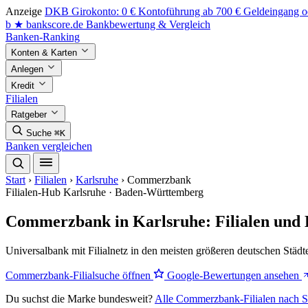
Anzeige
DKB Girokonto: 0 € Kontoführung ab 700 € Geldeingang od
b
★
bankscore
.de
Bankbewertung & Vergleich
Banken-Ranking
Konten & Karten
Anlegen
Kredit
Filialen
Ratgeber
Suche
⌘K
Banken vergleichen
Start
›
Filialen
›
Karlsruhe
›
Commerzbank
Filialen-Hub
Karlsruhe · Baden-Württemberg
Commerzbank in Karlsruhe: Filialen und
Universalbank mit Filialnetz in den meisten größeren deutschen Städt
Commerzbank-Filialsuche öffnen
Google-Bewertungen ansehen
Du suchst die Marke bundesweit?
Alle Commerzbank-Filialen nach S