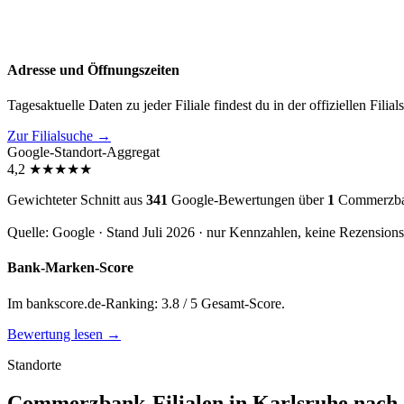
Adresse und Öffnungszeiten
Tagesaktuelle Daten zu jeder Filiale findest du in der offiziellen Filia
Zur Filialsuche →
Google-Standort-Aggregat
4,2
★
★
★
★
★
Gewichteter Schnitt aus
341
Google-Bewertungen über
1
Commerzban
Quelle: Google · Stand Juli 2026 · nur Kennzahlen, keine Rezension
Bank-Marken-Score
Im bankscore.de-Ranking: 3.8 / 5 Gesamt-Score.
Bewertung lesen →
Standorte
Commerzbank-Filialen in Karlsruhe nach S