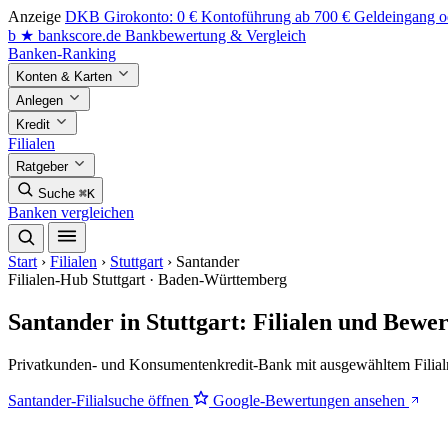
Anzeige
DKB Girokonto: 0 € Kontoführung ab 700 € Geldeingang od
b
★
bankscore
.de
Bankbewertung & Vergleich
Banken-Ranking
Konten & Karten
Anlegen
Kredit
Filialen
Ratgeber
Suche
⌘K
Banken vergleichen
Start
›
Filialen
›
Stuttgart
›
Santander
Filialen-Hub
Stuttgart · Baden-Württemberg
Santander in Stuttgart: Filialen und Bewe
Privatkunden- und Konsumentenkredit-Bank mit ausgewähltem Filialn
Santander-Filialsuche öffnen
Google-Bewertungen ansehen