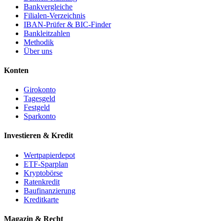
Bankvergleiche
Filialen-Verzeichnis
IBAN-Prüfer & BIC-Finder
Bankleitzahlen
Methodik
Über uns
Konten
Girokonto
Tagesgeld
Festgeld
Sparkonto
Investieren & Kredit
Wertpapierdepot
ETF-Sparplan
Kryptobörse
Ratenkredit
Baufinanzierung
Kreditkarte
Magazin & Recht