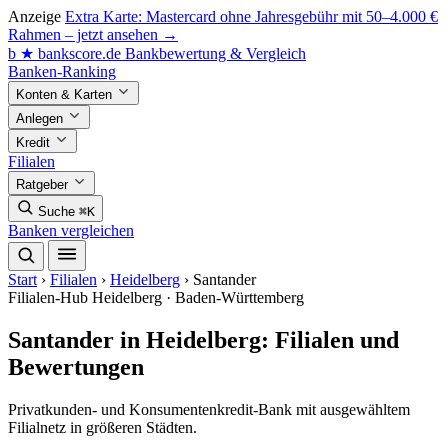
Anzeige
Extra Karte: Mastercard ohne Jahresgebühr mit 50–4.000 €
Rahmen – jetzt ansehen →
b
★
bankscore
.de
Bankbewertung & Vergleich
Banken-Ranking
Konten & Karten
Anlegen
Kredit
Filialen
Ratgeber
Suche
⌘K
Banken vergleichen
Start
›
Filialen
›
Heidelberg
›
Santander
Filialen-Hub
Heidelberg · Baden-Württemberg
Santander in Heidelberg: Filialen und
Bewertungen
Privatkunden- und Konsumentenkredit-Bank mit ausgewähltem
Filialnetz in größeren Städten.