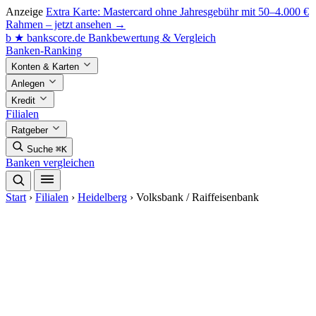
Anzeige
Extra Karte: Mastercard ohne Jahresgebühr mit 50–4.000 €
Rahmen – jetzt ansehen →
b
★
bankscore
.de
Bankbewertung & Vergleich
Banken-Ranking
Konten & Karten
Anlegen
Kredit
Filialen
Ratgeber
Suche
⌘K
Banken vergleichen
Start
›
Filialen
›
Heidelberg
›
Volksbank / Raiffeisenbank