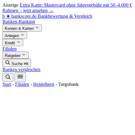
Anzeige
Extra Karte: Mastercard ohne Jahresgebühr mit 50–4.000 €
Rahmen – jetzt ansehen →
b
★
bankscore
.de
Bankbewertung & Vergleich
Banken-Ranking
Konten & Karten
Anlegen
Kredit
Filialen
Ratgeber
Suche
⌘K
Banken vergleichen
Start
›
Filialen
›
Heidelberg
›
Targobank