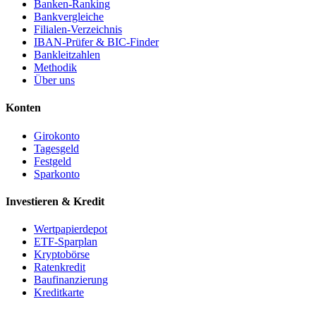
Banken-Ranking
Bankvergleiche
Filialen-Verzeichnis
IBAN-Prüfer & BIC-Finder
Bankleitzahlen
Methodik
Über uns
Konten
Girokonto
Tagesgeld
Festgeld
Sparkonto
Investieren & Kredit
Wertpapierdepot
ETF-Sparplan
Kryptobörse
Ratenkredit
Baufinanzierung
Kreditkarte