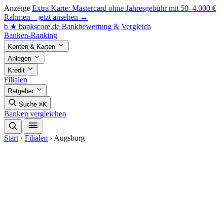
Anzeige
Extra Karte: Mastercard ohne Jahresgebühr mit 50–4.000 €
Rahmen – jetzt ansehen →
b
★
bankscore
.de
Bankbewertung & Vergleich
Banken-Ranking
Konten & Karten
Anlegen
Kredit
Filialen
Ratgeber
Suche
⌘K
Banken vergleichen
Start
›
Filialen
›
Augsburg