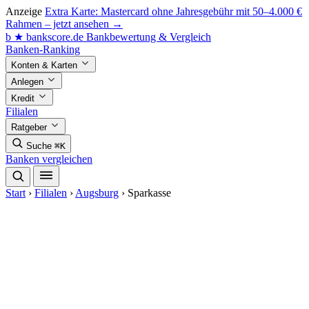
Anzeige
Extra Karte: Mastercard ohne Jahresgebühr mit 50–4.000 €
Rahmen – jetzt ansehen →
b
★
bankscore
.de
Bankbewertung & Vergleich
Banken-Ranking
Konten & Karten
Anlegen
Kredit
Filialen
Ratgeber
Suche
⌘K
Banken vergleichen
Start
›
Filialen
›
Augsburg
›
Sparkasse