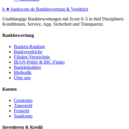
b
★
bankscore
.de
Bankbewertung & Vergleich
Unabhängige Bankbewertungen mit Score 0–5 in fünf Disziplinen:
Konditionen, Service, App, Sicherheit und Transparenz.
Bankbewertung
Banken-Ranking
Bankvergleiche
Filialen-Verzeichnis
IBAN-Prüfer & BIC-Finder
Bankleitzahlen
Methodik
Über uns
Konten
Girokonto
Tagesgeld
Festgeld
Sparkonto
Investieren & Kredit