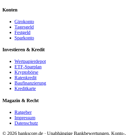
Konten
Girokonto
Tagesgeld
Festgeld
Sparkonto
Investieren & Kredit
Wertpapierdepot
ETF-Sparplan
Kryptobörse
Ratenkredit
Baufinanzierung
Kreditkarte
Magazin & Recht
Ratgeber
Impressum
Datenschutz
© 2026 bankscore.de · Unabhängige Bankbewertungen, Konto-,