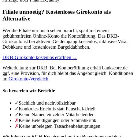
Filiale unnoetig? Kostenloses Girokonto als
Alternative
Wer die Filiale nur noch selten braucht, spart mit einem
gebührenfreien Online-Konto die Kontoführung. Das DKB-
Girokonto ist bei aktivem Geldeingang kostenlos, inklusive Visa-
Debitkarte und kostenlosem Bargeldabheben.
DKB-Girokonto kostenlos eröffnen →
Weiterleitung zur DKB. Bei Kontoeröffnung erhält bankscore.de
ggf. eine Provision, für dich bleibt das Angebot gleich. Konditionen
im
Girokonto-Vergleich
.
So bewerten wir Berichte
✓
Sachlich und nachvollziehbar
✓
Konkretes Erlebnis statt Pauschal-Urteil
✓
Keine Namen einzelner Mitarbeitender
✗
Keine Beleidigungen oder Schmähkritik
✗
Keine unbelegten Tatsachenbehauptungen
Wir folgen der BGH-Rechtsprechung zu Bewertungsportalen.