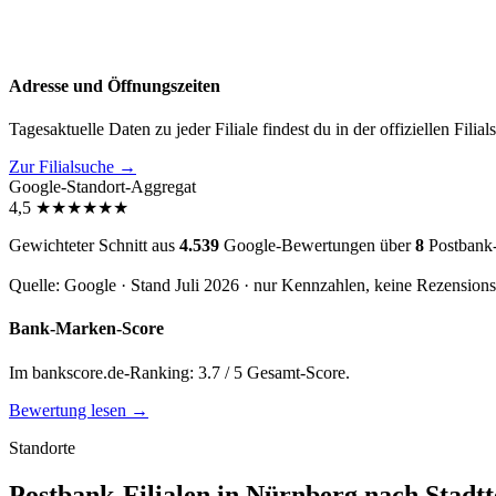
Adresse und Öffnungszeiten
Tagesaktuelle Daten zu jeder Filiale findest du in der offiziellen Filia
Zur Filialsuche →
Google-Standort-Aggregat
4,5
★
★
★
★
★
★
Gewichteter Schnitt aus
4.539
Google-Bewertungen über
8
Postbank-
Quelle: Google · Stand Juli 2026 · nur Kennzahlen, keine Rezension
Bank-Marken-Score
Im bankscore.de-Ranking: 3.7 / 5 Gesamt-Score.
Bewertung lesen →
Standorte
Postbank-Filialen in Nürnberg nach Stadtt