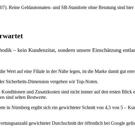
7). Reine Geldautomaten- und SB-Standorte ohne Beratung sind hier nich
rwartet
odik – kein Kundenzitat, sondern unsere Einschätzung entlan
ie Wert auf eine Filiale in der Nähe legen, ist die Marke damit gut erre
 der Sicherheits-Dimension vergeben wir Top-Noten.
Konditionen und Zusatzkosten sind nicht immer auf den ersten Blick ers
n sind selten Bestwerte.
te in Nürnberg ergibt sich ein gewichteter Schnitt von 4,5 von 5 – K
rtungsanzahl gewichteter Durchschnitt der öffentlich bei Google gelis