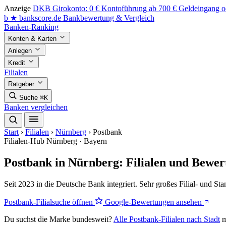
Anzeige
DKB Girokonto: 0 € Kontoführung ab 700 € Geldeingang od
b
★
bankscore
.de
Bankbewertung & Vergleich
Banken-Ranking
Konten & Karten
Anlegen
Kredit
Filialen
Ratgeber
Suche
⌘K
Banken vergleichen
Start
›
Filialen
›
Nürnberg
›
Postbank
Filialen-Hub
Nürnberg · Bayern
Postbank in Nürnberg: Filialen und Bewe
Seit 2023 in die Deutsche Bank integriert. Sehr großes Filial- und St
Postbank-Filialsuche öffnen
Google-Bewertungen ansehen
Du suchst die Marke bundesweit?
Alle Postbank-Filialen nach Stadt
m