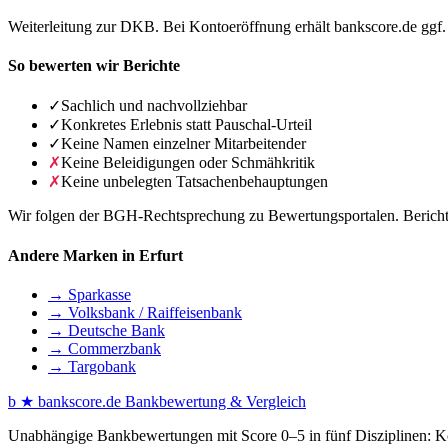
Weiterleitung zur DKB. Bei Kontoeröffnung erhält bankscore.de ggf. 
So bewerten wir Berichte
✓
Sachlich und nachvollziehbar
✓
Konkretes Erlebnis statt Pauschal-Urteil
✓
Keine Namen einzelner Mitarbeitender
✗
Keine Beleidigungen oder Schmähkritik
✗
Keine unbelegten Tatsachenbehauptungen
Wir folgen der BGH-Rechtsprechung zu Bewertungsportalen. Berichte 
Andere Marken in Erfurt
→ Sparkasse
→ Volksbank / Raiffeisenbank
→ Deutsche Bank
→ Commerzbank
→ Targobank
b
★
bankscore
.de
Bankbewertung & Vergleich
Unabhängige Bankbewertungen mit Score 0–5 in fünf Disziplinen: Kon