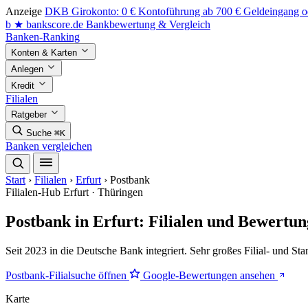
Anzeige
DKB Girokonto: 0 € Kontoführung ab 700 € Geldeingang od
b
★
bankscore
.de
Bankbewertung & Vergleich
Banken-Ranking
Konten & Karten
Anlegen
Kredit
Filialen
Ratgeber
Suche
⌘K
Banken vergleichen
Start
›
Filialen
›
Erfurt
›
Postbank
Filialen-Hub
Erfurt · Thüringen
Postbank in Erfurt: Filialen und Bewertu
Seit 2023 in die Deutsche Bank integriert. Sehr großes Filial- und St
Postbank-Filialsuche öffnen
Google-Bewertungen ansehen
Karte