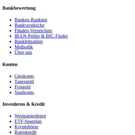
Bankbewertung
Banken-Ranking
Bankvergleiche
Filialen-Verzeichnis
IBAN-Prüfer & BIC-Finder
Bankleitzahlen
Methodik
Über uns
Konten
Girokonto
Tagesgeld
Festgeld
Sparkonto
Investieren & Kredit
Wertpapierdepot
ETF-Sparplan
Kryptobörse
Ratenkredit