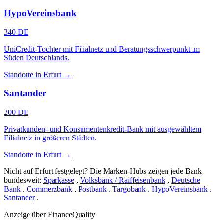
HypoVereinsbank
340 DE
UniCredit-Tochter mit Filialnetz und Beratungsschwerpunkt im
Süden Deutschlands.
Standorte in Erfurt →
Santander
200 DE
Privatkunden- und Konsumentenkredit-Bank mit ausgewähltem
Filialnetz in größeren Städten.
Standorte in Erfurt →
Nicht auf Erfurt festgelegt? Die Marken-Hubs zeigen jede Bank
bundesweit:
Sparkasse
,
Volksbank / Raiffeisenbank
,
Deutsche
Bank
,
Commerzbank
,
Postbank
,
Targobank
,
HypoVereinsbank
,
Santander
.
Anzeige
über FinanceQuality