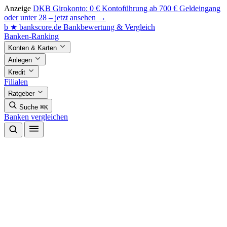
Anzeige
DKB Girokonto: 0 € Kontoführung ab 700 € Geldeingang
oder unter 28 – jetzt ansehen →
b
★
bankscore
.de
Bankbewertung & Vergleich
Banken-Ranking
Konten & Karten
Anlegen
Kredit
Filialen
Ratgeber
Suche
⌘K
Banken vergleichen