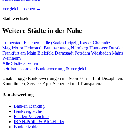
Vergleich ansehen →
Stadt wechseln
Weitere Städte in der Nähe
Lutherstadt Eisleben
Halle (Saale)
Leipzig
Kassel
Chemnitz
Magdeburg
Helmstedt
Braunschweig
Nürnberg
Hannover
Dresden
Frankfurt am Main
Bielefeld
Darmstadt
Potsdam
Wiesbaden
Mainz
Weinheim
Alle Städte ansehen
b
★
bankscore
.de
Bankbewertung & Vergleich
Unabhängige Bankbewertungen mit Score 0–5 in fünf Disziplinen:
Konditionen, Service, App, Sicherheit und Transparenz.
Bankbewertung
Banken-Ranking
Bankvergleiche
Filialen-Verzeichnis
IBAN-Prüfer & BIC-Finder
Bankleitzahlen